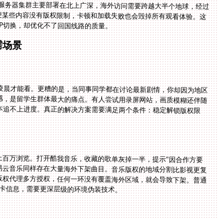
的服务器集群主要部署在北上广深，海外访问需要跨越大半个地球，经过
即便某些内容没有版权限制，卡顿和加载失败也会毁掉所有观看体验。这
IP切换，却优化不了回国线路的质量。
需场景
凌晨才能看。更糟的是，当同事同学都在讨论最新剧情，你却因为地区
感，是留学生群体最大的痛点。有人尝试用录屏网站，画质模糊还伴随
本追不上进度。真正的解决方案需要满足两个条件：稳定解锁版权限
上百万浏览。打开酷我音乐，收藏的歌单灰掉一半，提示"因合作方要
易云音乐同样存在大量海外下架曲目。音乐版权的地域分割比影视更复
版权代理多方授权，任何一环没有覆盖海外区域，就会导致下架。普通
SIM卡信息，需要更深层级的环境伪装技术。