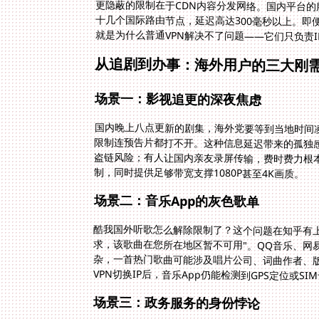
更隐蔽的限制在于CDN内容分发网络。国内平台
十几个国际路由节点，延迟高达300毫秒以上。
就是为什么普通VPN解决不了问题——它们只负责
从追剧到办事：海外用户的三大刚
场景一：影视追更的深夜焦虑
国内晚上八点更新的剧集，海外党要等到当地时间
限制连预告片都打不开。这种信息延迟带来的孤独
盗链风险；有人让国内亲友录屏传输，费时费力根
制，同时提供足够带宽支撑1080P甚至4K画质。
场景二：音乐App的灰色歌单
酷我国外听歌怎么解除限制了？这个问题在知乎有
求，该歌曲在您所在地区暂不可用"。QQ音乐、网
杂，一首热门歌曲可能涉及唱片公司、词曲作者、
VPN切换IP后，音乐App仍能检测到GPS定位或
场景三：政务服务的身份悖论