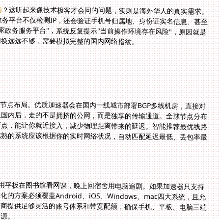
内
？这听起来像技术极客才会问的问题，实则是海外华人的真实需求。
办理社保查询、公积金提取、税务申报等业务时，政务平台不仅检测IP，还会验证手机号归属地、身份证实名信息、甚至
人脸识别时的网络环境。某用户在曼谷尝试登录"国家政务服务平台"，系统反复提示"当前操作环境存在风险"，原因就是
P切换远远不够，需要模拟完整的国内网络指纹。
于节点布局。优质加速器会在国内一线城市部署BGP多线机房，直接对
入国内后，走的不是拥挤的公网，而是独享的传输通道。全球节点分布
节点，能让你就近接入，减少物理距离带来的延迟。智能推荐最优线路
成熟的系统应该根据你的实时网络状况，自动匹配延迟最低、丢包率最
用平板在图书馆看网课，晚上回宿舍用电脑追剧。如果加速器只支持
案必须覆盖Android、iOS、Windows、mac四大系统，且允
商提供足够灵活的账号体系和带宽配额，确保手机、平板、电脑三端
资源。