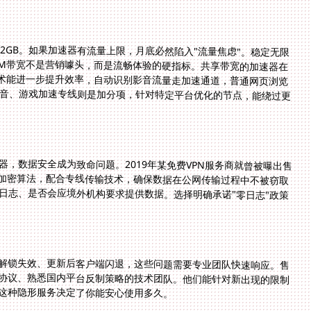
2GB。如果加速器有流量上限，月底必然陷入"流量焦虑"。稳定无限
0M带宽不是营销噱头，而是流畅体验的硬指标。共享带宽的加速器在
技术能进一步提升效率，自动识别影音流量走加速通道，普通网页浏览
音、游戏加速专线则是加分项，针对特定平台优化的节点，能绕过更
，数据安全成为致命问题。2019年某免费VPN服务商就曾被曝出售
56加密算法，配合专线传输技术，确保数据在公网传输过程中不被窃取
日志、是否会应境外机构要求提供数据。选择明确承诺"零日志"政策
解锁失效、更新后客户端闪退，这些问题需要专业团队快速响应。售
协议、熟悉国内平台反制策略的技术团队。他们能针对新出现的限制
这种隐形服务决定了你能安心使用多久。