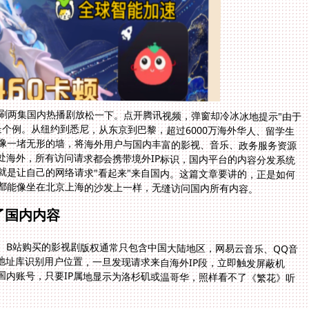
刷两集国内热播剧放松一下。点开腾讯视频，弹窗却冷冰冰地提示"由于
是个例。从纽约到悉尼，从东京到巴黎，超过6000万海外华人、留学生
像一堵无形的墙，将海外用户与国内丰富的影视、音乐、政务服务资源
身处海外，所有访问请求都会携带境外IP标识，国内平台的内容分发系统
就是让自己的网络请求"看起来"来自国内。这篇文章要讲的，正是如何
都能像坐在北京上海的沙发上一样，无缝访问国内所有内容。
了国内内容
、B站购买的影视剧版权通常只包含中国大陆地区，网易云音乐、QQ音
P地址库识别用户位置，一旦发现请求来自海外IP段，立即触发屏蔽机
国内账号，只要IP属地显示为洛杉矶或温哥华，照样看不了《繁花》听