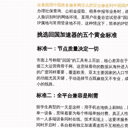
在泰国用中国政务服务网怎么把定位修改到中国国
IP属地与常用登录地不符。这种情况下，简单的I
挑选回国加速器的五个黄金标准
标准一：节点质量决定一切
市面上号称能"回国"的工具有上百款，核心差异在
接三大运营商骨干网。这意味着你的数据从海外进
的广度同样重要，覆盖欧美、亚太主要国家的入口
的功能尤其关键，手动选择节点既麻烦又不专业，
小的线路。
标准二：全平台兼容是刚需
留学生典型的一天是这样：用手机在地铁上刷B站，
单一设备，意味着要为每个终端单独付费。真正人性化的方
许一人多端设备同时在线。技术实现上，这要求服务
同时开启时，各自都有独立加速通道而不互相抢占