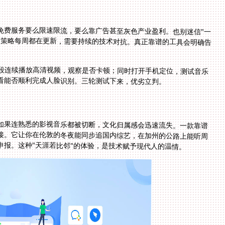
免费服务要么限速限流，要么靠广告甚至灰色产业盈利。也别迷信"一
制策略每周都在更新，需要持续的技术对抗。真正靠谱的工具会明确告
段连续播放高清视频，观察是否卡顿；同时打开手机定位，测试音乐
，看能否顺利完成人脸识别。三轮测试下来，优劣立判。
如果连熟悉的影视音乐都被切断，文化归属感会迅速流失。一款靠谱
接。它让你在伦敦的冬夜能同步追国内综艺，在加州的公路上能听周
申报。这种"天涯若比邻"的体验，是技术赋予现代人的温情。