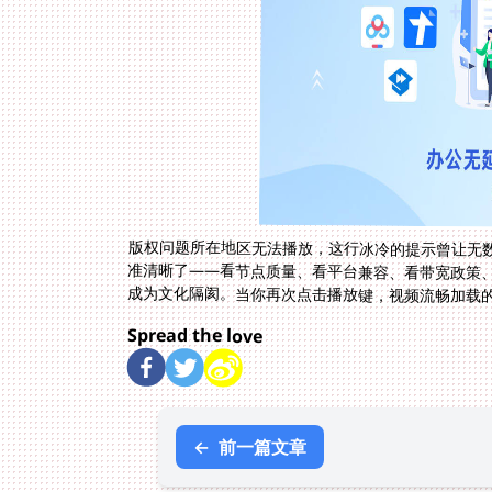
版权问题所在地区无法播放，这行冰冷的提示曾让无
准清晰了——看节点质量、看平台兼容、看带宽政策
成为文化隔阂。当你再次点击播放键，视频流畅加载
Spread the love
←
前一篇文章