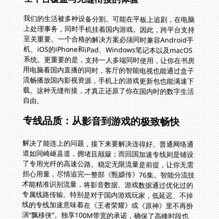
我们的生活被多种设备分割。可能在平板上追剧，在电脑
上处理事务，同时手机挂着国内游戏。因此，跨平台支持
至关重要。一个合格的解决方案必须同时兼容Android手
机、iOS的iPhone和iPad、Windows笔记本以及macOS
系统。更重要的是，支持一人多端同时使用，让你在书房
用电脑看国内直播的同时，客厅的智能电视也能通过盒子
流畅播放国内影视资源，手机上的游戏更新包也能满速下
载。这种无缝衔接，才真正还原了你在国内时的数字生活
自由。
专线品质：从影音到游戏的极致畅快
解决了能连上的问题，接下来要解决连得好。普通网络通
道如同崎岖县道，拥堵且颠簸；而回国加速专线则是铺设
了专用光纤的高速公路。稳定无限流量是前提，让你无需
担心用量，尽情追完一整部《甄嬛传》76集。智能分流技
术能精准识别流量，将影音数据、游戏数据通过优化过的
专属线路传输。特别是对于国内游戏玩家，低延迟、不掉
线的专线加速意味着在《王者荣耀》或《原神》里不再扮
演“飘移侠”。独享100M带宽的承诺，确保了高峰时段也
不会被挤占资源，4K超清视频也能做到即点即播，拖拽