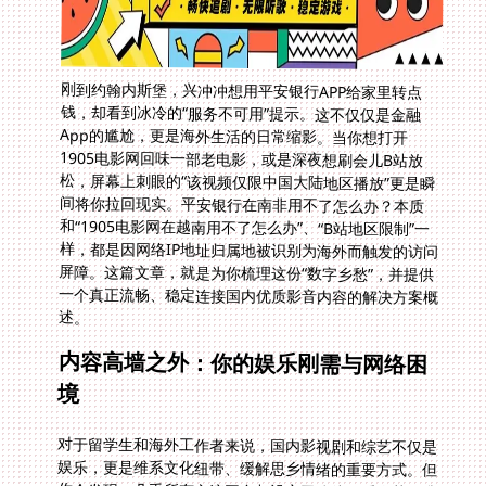
刚到约翰内斯堡，兴冲冲想用平安银行APP给家里转点
钱，却看到冰冷的“服务不可用”提示。这不仅仅是金融
App的尴尬，更是海外生活的日常缩影。当你想打开
1905电影网回味一部老电影，或是深夜想刷会儿B站放
松，屏幕上刺眼的“该视频仅限中国大陆地区播放”更是瞬
间将你拉回现实。平安银行在南非用不了怎么办？本质
和“1905电影网在越南用不了怎么办”、“B站地区限制”一
样，都是因网络IP地址归属地被识别为海外而触发的访问
屏障。这篇文章，就是为你梳理这份“数字乡愁”，并提供
一个真正流畅、稳定连接国内优质影音内容的解决方案概
述。
内容高墙之外：你的娱乐刚需与网络困
境
对于留学生和海外工作者来说，国内影视剧和综艺不仅是
娱乐，更是维系文化纽带、缓解思乡情绪的重要方式。但
你会发现，几乎所有主流平台都设立了防线。爱奇艺、腾
讯视频的VIP在海外形同虚设；B站地区限制让你与喜爱的
UP主隔海相望；甚至像1905电影网这样的经典资源库，
也会在越南、德国、美国对你关上大门。这背后是复杂的
版权协议与区域网络管制。普通VPN速度堪忧、时常掉
线，更别提用于观看高清视频或进行游戏联机。你需要的
不再是一个简单的“翻墙”工具，而是一个专为“回国”设计