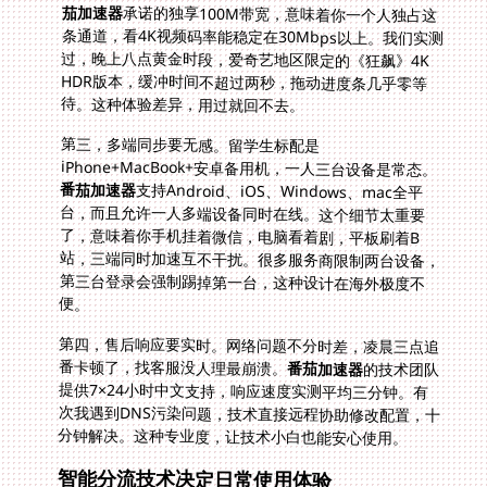
茄加速器
承诺的独享100M带宽，意味着你一个人独占这
条通道，看4K视频码率能稳定在30Mbps以上。我们实测
过，晚上八点黄金时段，爱奇艺地区限定的《狂飙》4K
HDR版本，缓冲时间不超过两秒，拖动进度条几乎零等
待。这种体验差异，用过就回不去。
第三，多端同步要无感。留学生标配是
iPhone+MacBook+安卓备用机，一人三台设备是常态。
番茄加速器
支持Android、iOS、Windows、mac全平
台，而且允许一人多端设备同时在线。这个细节太重要
了，意味着你手机挂着微信，电脑看着剧，平板刷着B
站，三端同时加速互不干扰。很多服务商限制两台设备，
第三台登录会强制踢掉第一台，这种设计在海外极度不
便。
第四，售后响应要实时。网络问题不分时差，凌晨三点追
番卡顿了，找客服没人理最崩溃。
番茄加速器
的技术团队
提供7×24小时中文支持，响应速度实测平均三分钟。有
次我遇到DNS污染问题，技术直接远程协助修改配置，十
分钟解决。这种专业度，让技术小白也能安心使用。
智能分流技术决定日常使用体验