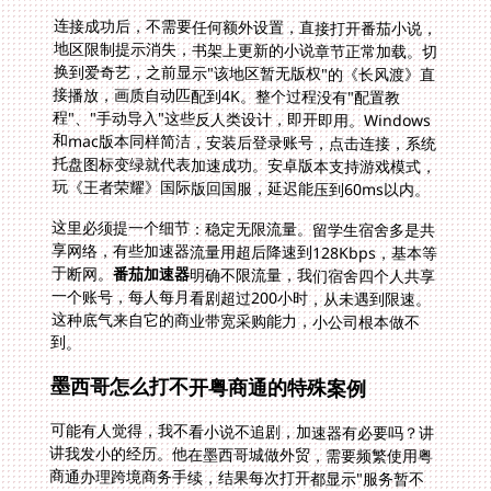
连接成功后，不需要任何额外设置，直接打开番茄小说，
地区限制提示消失，书架上更新的小说章节正常加载。切
换到爱奇艺，之前显示"该地区暂无版权"的《长风渡》直
接播放，画质自动匹配到4K。整个过程没有"配置教
程"、"手动导入"这些反人类设计，即开即用。Windows
和mac版本同样简洁，安装后登录账号，点击连接，系统
托盘图标变绿就代表加速成功。安卓版本支持游戏模式，
玩《王者荣耀》国际版回国服，延迟能压到60ms以内。
这里必须提一个细节：稳定无限流量。留学生宿舍多是共
享网络，有些加速器流量用超后降速到128Kbps，基本等
于断网。
番茄加速器
明确不限流量，我们宿舍四个人共享
一个账号，每人每月看剧超过200小时，从未遇到限速。
这种底气来自它的商业带宽采购能力，小公司根本做不
到。
墨西哥怎么打不开粤商通的特殊案例
可能有人觉得，我不看小说不追剧，加速器有必要吗？讲
讲我发小的经历。他在墨西哥城做外贸，需要频繁使用粤
商通办理跨境商务手续，结果每次打开都显示"服务暂不
可用"。这就是典型的政务系统地区封锁，比影音平台更
严格。他试过普通VPN，IP被识别为代理直接封禁。后来