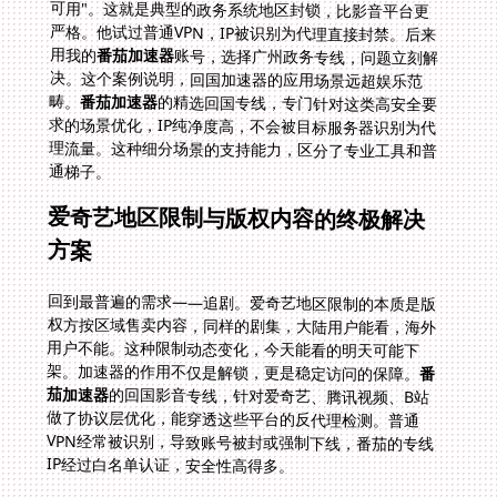
用我的
番茄加速器
账号，选择广州政务专线，问题立刻解
决。这个案例说明，回国加速器的应用场景远超娱乐范
畴。
番茄加速器
的精选回国专线，专门针对这类高安全要
求的场景优化，IP纯净度高，不会被目标服务器识别为代
理流量。这种细分场景的支持能力，区分了专业工具和普
通梯子。
爱奇艺地区限制与版权内容的终极解决
方案
回到最普遍的需求——追剧。爱奇艺地区限制的本质是版
权方按区域售卖内容，同样的剧集，大陆用户能看，海外
用户不能。这种限制动态变化，今天能看的明天可能下
架。加速器的作用不仅是解锁，更是稳定访问的保障。
番
茄加速器
的回国影音专线，针对爱奇艺、腾讯视频、B站
做了协议层优化，能穿透这些平台的反代理检测。普通
VPN经常被识别，导致账号被封或强制下线，番茄的专线
IP经过白名单认证，安全性高得多。