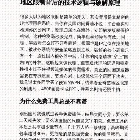
地区限制背后的技术逻辑与破解原理
很多人以为地区限制是简单的开关，其实背后是套精密的
IP地理围栏系统。当你在英国访问番茄小说，平台会实时
检测你的公网IP，发现归属地在海外，立即触发版权保护
机制。这种检测毫秒级完成，简单粗暴却异常有效。同
理，墨西哥怎么打不开粤商通，根源也是IP定位在拉美地
区，被政务系统的安全策略直接拦截。破解的核心逻辑只
有一个：通过国内服务器中转，让你的网络请求"穿上"国
内IP的外衣。这听起来像代理，但普通代理的延迟和稳定
性根本扛不住视频流媒体的带宽需求。真正的回国加速器
需要在专线质量、节点布局、协议优化三个层面下功夫。
我见过太多同学买了便宜的VPN，结果看爱奇艺地区限定
的剧集时，480P画质卡成PPT，弹幕比剧情还慢半拍。
为什么免费工具总是不靠谱
刚出国时我也试过各种免费插件，结局大同小异：要么第
二天就失效，要么速度慢的只能发文字消息。免费工具的
本质是共享极少量节点，几十万人挤一条线路，高峰期丢
包率超过30%。更危险的是数据安全，你的账号密码、支
付信息经过不明服务器，泄露风险极高。有同学用免费工
具登录国内银行，第二天就收到异常登录提醒。这种教训
让我们明白，稳定、安全、高速的回国体验，必须依赖专