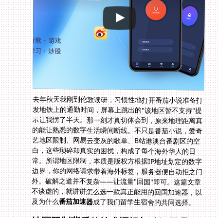
去年秋天我刚到伦敦读研，习惯性地打开番茄小说准备打
发地铁上的通勤时间，屏幕上跳出的"该地区暂不支持"提
示让我愣了半天。那一刻才真切体会到，原来地理距离真
的能让熟悉的数字生活瞬间断线。不只是番茄小说，爱奇
艺地区限制、网易云变灰的歌单、B站港澳台番剧区的空
白，这些琐碎却真实的困扰，构成了每个海外华人的日
常。所谓地区限制，本质是版权方根据IP地址划定的数字
边界，你的网络请求带着海外标签，服务器便自动拒之门
外。破解之道并不复杂——让流量"回国"即可。这篇文章
不谈虚的，就讲讲怎么选一款真正能用的回国加速器，以
及为什么
番茄加速器
成了我们留学生宿舍的共同选择。