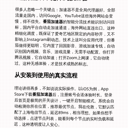
很多人忽略一个关键点：加速器不是全局代理越好。全部
流量走国内，访问Google、YouTube这些海外网站会变
慢，得不偿失。
番茄加速器
的智能分流技术能识别访问目
标，国内平台自动走加速通道，海外网站直连出口。这种
精细化调度，既保证了爱奇艺地区限定的内容秒开，又不
影响上Instagram刷动态。技术上这叫分应用代理，但番
茄做得更聪明，它内置了回国影音、游戏加速专线，自动
识别国内视频、音乐、游戏流量，无需手动配置。你打开
腾讯视频，它自动加速；打开Zoom上网课，它自动绕
过。这种无感体验，才是技术成熟的标志。
从安装到使用的真实流程
理论讲得再多，不如说说实际操作。以iOS为例，App
Store下载
番茄加速器
后，注册账号会送体验时长。登录
后首页是极简的开关设计，一键开启智能模式。系统会自
动检测你所在位置，推荐最优节点。我在伦敦，它默认匹
配了上海电信节点，延迟89ms，相当理想。如果你想手
动选择，点进节点列表，能看到每个节点的实时负载和延
迟，这种透明度让人安心。