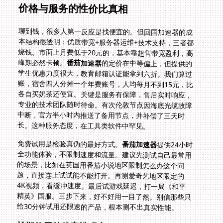
价格与服务的性价比真相
聊到钱，很多人第一反应是找便宜的。但回国加速器的成
本结构很透明：优质带宽+服务器运维+技术支持，三者都
烧钱。市面上月费低于20元的，基本靠超售带宽盈利，高
峰期必然卡顿。
番茄加速器
的定价在中等偏上，但提供的
学生优惠力度很大，教育邮箱认证能拿到六折。我们算过
账，宿舍四人分摊一个年费账号，人均每月不到15元，比
各自买奶茶还便宜。关键是服务有保障，售后实时响应，
专业的技术团队随时待命。有次伦敦节点因海底光缆故障
中断，官方半小时内推送了备用节点，并补偿了三天时
长。这种服务态度，在工具类软件中罕见。
免费试用是检验真伪的最好方式。
番茄加速器
提供24小时
全功能体验，不限制速度和流量。建议先测试自己最常用
的场景，比如在英国用番茄小说地区限制怎么办这个问
题，直接连上试试能不能打开。再测爱奇艺地区限定的
4K视频，看缓冲速度。最后试游戏延迟，打一局《和平
精英》国服。三步下来，好不好用一目了然。别信那些只
给30分钟试用还限速的产品，根本测不出真实性能。