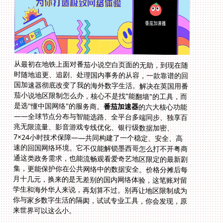
从最初在地铁上面对番茄小说空白页面的无助，到现在随
时随地追更、追剧、处理国内事务的从容，一款靠谱的回
国加速器彻底改变了我的海外数字生活。解决在英国用番
茄小说地区限制怎么办，核心不是找"能翻墙"的工具，而
是选"懂中国网络"的服务商。
番茄加速器
的六大核心功能
——全球节点分布与智能选路、全平台多端同步、独享百
兆无限流量、影音游戏专线优化、银行级数据加密、
7×24小时技术保障——共同构建了一个稳定、安全、高
速的回国网络环境。它不仅能解锁墨西哥怎么打不开粤商
通这类政务需求，也能流畅观看爱奇艺地区限定的最新剧
集，更能保护你在公共网络中的数据安全。价格分摊后每
月十几元，换来的是无差别的国内网络体验，这笔账对留
学生和海外华人来说，再划算不过。别再让地区限制成为
你与家乡数字生活的隔阂，试试专业工具，你会发现，原
来世界可以这么小。