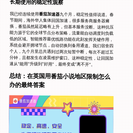
长期使用的稳定性观察
我已经连续使用
番茄加速器
九个月，稳定性值得说道。春
节期间，海外华人集体回国加速，很多服务商服务器瘫
痪，番茄虽然延迟略有上升，但基本服务没断。这种抗压
能力源于它的全球节点分布策略，流量能自动调度到负载
低的区域。智能推荐最优线路功能在此刻发挥关键作用，
系统会避开拥堵节点，自动切换到备用通道。我们宿舍四
个人，九个月里总共遇到过两次短暂中断，每次不超过五
分钟，且都发生在凌晨维护窗口。这种稳定性，让回国加
速从"能用"升级到"好用"，最终变成"离不开"。
总结：在英国用番茄小说地区限制怎么
办的最终答案