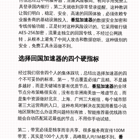
业服务商的基础设施投入。
番茄加速器
的数据安全加密和
专线传输功能，正是针对这种风险设计的。它采用银行级
AES-256加密，流量走独立的回国专线，不经过公网跳
转，从根本上避免了中间人攻击和数据窃听。这种级别的
安全，免费工具永远做不到。
选择回国加速器的四个硬指标
经过我们宿舍四个人的集体踩坑，总结出选择加速器的四
个不可妥协的标准。第一，节点覆盖必须广且精。不是越
多越好，而是关键城市要有优质节点。
番茄加速器
的全球
节点分布策略很实在，没有在非洲南美放一堆虚节点，而
是集中资源做好北京、上海、广州三大枢纽，每个城市部
署三大运营商的入口。这种布局对解决在英国用番茄小说
地区限制怎么办这类问题特别有效，智能推荐最优线路功
能会自动匹配延迟最低的节点，不用你手动试错。
第二，带宽必须是独享而非共享。很多服务商宣传100M
带宽，其实是100个人共享，高峰期人均1M都不到。
番