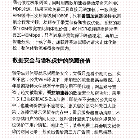
我们做过极限测试，同时用四款加速器播放爱奇艺的4K
HDR片源。结果两款免费工具直接无法加载，一款商业
VPN缓冲三次后降级到1080P，只有
番茄加速器
保持4K画
质全程无卡顿。差距在于带宽储备和协议优化。番茄的独
享100M带宽在此刻体现价值，4K HDR视频码率通常需
要25-40Mbps，只有独享带宽能保证峰值稳定。再加上
智能分流，下载字幕、加载弹幕这些细碎请求走优化路
径，整体体验流畅得像在国内。
数据安全与隐私保护的隐藏价值
留学生群体容易忽视网络安全，觉得只是看个剧而已。实
则不然，公共WiFi环境下，未加密的流量极易被嗅探。去
年曼彻斯特大学就有学生因使用不明代理，网盘账号被
盗，论文被勒索。
番茄加速器
的数据安全加密功能，采用
TLS 1.3协议和AES-256加密，即使在不安全的公共网络
中，也能确保数据不被窃取。更关键的是它的无日志政
策，连接记录只保留在内存中，重启服务器自动清除，不
会存储用户的访问历史。这种设计避免了法律合规风险，
也保护了用户隐私。相比之下，某些免费工具会明文记录
你的访问记录，甚至出售给第三方广告商，细思极恐。