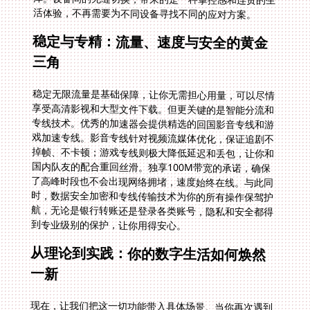
活体验，不再需要为不同设备寻找不同的应对方案。
稳定与专精：流量、速度与安全的黄金
三角
稳定无限流量是基础保障，让你无需担心用量，可以尽情
享受高清影视和大型文件下载。但更关键的是智能分流和
专线技术。优秀的加速器会提供精选的回国影音专线和游
戏加速专线。影音专线针对视频流媒体优化，保证追剧不
掉帧、不卡顿；游戏专线则极大降低延迟和丢包，让你和
国内队友的配合重回丝滑。独享100M带宽的承诺，确保
了高峰时段也不会出现网络拥堵，速度始终在线。与此同
时，数据安全加密和专线传输技术为你的所有操作保驾护
航，无论是银行转账还是登录各类账号，隐私和安全都得
到专业级别的保护，让你用得安心。
从理论到实践：你的数字生活如何焕然
一新
现在，让我们把这一切功能带入具体场景。当你再次遇到
环球老虎财经国外打开太卡的问题时，只需轻点加速器连
接，财经新闻的视频报道立刻流畅播放，数据分析图表秒
加载，仿佛你就坐在国内的办公室里。当你想知道听国内
音乐如何解除咪咕音乐海外地区限制时，你会发现这个问
题已经不存在了——加速器帮你绕开了地域检测，咪咕音
乐、QQ音乐、网易云的全部歌单完整呈现，新歌老歌想
听就听。当然，最初的那个问题：在美国用渤海银行怎么
把定位修改到中国国内，也迎刃而解。APP会识别你的网
络IP位于国内，所有功能正常启用，转账、理财、查询，
一切都和出国前一模一样。更不用说畅追全网独播的剧
集，与好友深夜开黑，这些曾经的烦恼都变成了简单的日