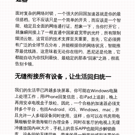
面对复杂的网络封锁，一个强大的回国加速器就是你的最
佳搭档。它不应该只是一个简单的开关，而应该是一个智
能、稳定且全面的网络通行证。想象一下，当你打开它，
就像瞬间接上了一根直通中国家庭宽带的光纤，所有限制
烟消云散。这背后的技术支撑至关重要。首先，它必须拥
有广泛的全球节点分布，并能根据你的网络状况，智能推
荐最优线路。这意味着无论你在纽约、悉尼还是伦敦，它
都能自动为你找到最快、最稳定的那条“回家”之路，彻底
告别卡顿。
无缝衔接所有设备，让生活回归统一
我们的生活早已跨越多块屏幕。你可能在Windows电脑
上处理工作，用iPhone回复信息，在iPad上追剧，晚上
再用安卓电视盒子放松。因此，一个合格的加速器必须支
持多个平台，包括Android、iOS、Windows、mac，并
且允许一人多端设备同时使用。这样，你可以在书房用电
脑顺畅登录渤海银行办理业务，同时在客厅的电视上无缓
冲播放国内4K大片，手机上的音乐APP也能同步解锁曲
库。设备间的无缝切换，带来的是一种掌控感和连贯的生