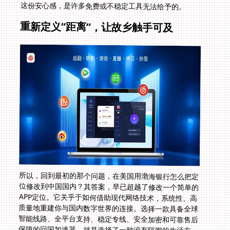
这份安心感，是许多免费或不稳定工具无法给予的。
重新定义“距离”，让故乡触手可及
所以，回到最初的那个问题，在美国用渤海银行怎么把定
位修改到中国国内？其答案，早已超越了修改一个简单的
APP定位。它关乎于如何借助现代网络技术，系统性、高
质量地重建你与国内数字世界的连接。选择一款具备全球
智能线路、全平台支持、稳定专线、安全加密和可靠售后
保障的回国加速器，就是选择了一种没有隔阂的生活方
式。它帮你抹去的不仅是地理上的距离，更是文化、娱乐
和情感上的疏离。当渤海银行的账户余额清晰可见，当熟
悉的旋律在耳边响起，当国内的影视游戏与世界同步，那
份漂泊感便会被浓浓的熟悉与温暖所替代。故乡，从来都