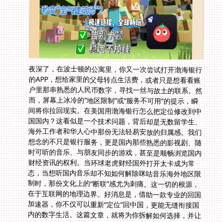
夜深了，在波士顿的公寓里，你又一次尝试打开渤海银行
的APP，想给家里的父母转点生活费，或者只是想看看账
户里那串熟悉的人民币数字，寻找一丝与故土的联系。然
而，屏幕上冰冷的“地区限制”或“服务不可用”的提示，瞬
间将你拉回现实。在美国用渤海银行怎么把定位修改到中
国国内？这看似是一个技术问题，背后却是无数留学生、
海外工作者和华人心中那份无法轻易安放的归属感。我们
想念的不只是银行服务，更是国内那些熟悉的影视剧、随
时可听的音乐、与朋友同步的游戏，甚至是顺畅浏览国内
财经资讯的权利。当环球老虎财经国外打开太卡成为常
态，当想听国内音乐却不知如何解除咪咕音乐海外地区限
制时，那份文化上的“断联”感尤为刺痛。这一切的根源，
在于互联网的地理边界。好消息是，借助一款专业的回国
加速器，你不仅可以重新“定位”回中国，更能无缝衔接国
内的数字生活。这篇文章，就将为你拆解如何选择，并让