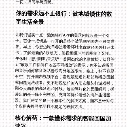
一切回归简单与流畅。
你的需求远不止银行：被地域锁住的数
字生活全景
让我们诚实一点，渤海银行APP的登录困境只是一个引
子。它像一把钥匙，打开的是整个被限制的国内互联网世
界。早上，你想边吃早餐边看看环球老虎财经国外打开太
卡，了解最新的A股动态，但视频缓冲的圆圈转了又转。
午休时，想用咪咕音乐听一首周杰伦的老歌放松，却只等
到“该歌曲在你所在地区不可播放”的提示，你不知道听国
内音乐如何解除咪咕音乐海外地区限制。晚上，好不容易
有空，打开国内视频平台，发现最想追的那部热播剧因版
权问题无法观看。更不用说想和国内朋友组队打游戏时，
那令人崩溃的高延迟和掉线。这些碎片化的受阻瞬间，拼
凑出的是一幅不完整的、充满等待和遗憾的海外生活图
景。我们需要的是一个根本性的解决方案，而不是针对每
个应用去搜寻脆弱且不稳定的破解方法。
核心解药：一款懂你需求的智能回国加
速器