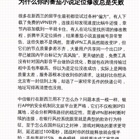
为什么你的番茄小说定位修改总是失败
很多在新西兰的留学生最初都尝试过各种"偏方"。有人下
载了免费的VPN软件，连接后却发现速度比蜗牛还慢，章
节内容加载到一半就卡住。有人在论坛里找所谓的修改教
程，折腾半天定位插件，结果番茄小说直接账号异常警
告。这些失败不是偶然。普通VPN工具虽然能改变IP，但
它们的节点质量参差不齐，大量用户共享同一个出口IP，
早已被国内平台标记为"高风险"。更关键的是，免费工具
没有针对国内影音平台做协议优化，数据包在跨境传输过
程中丢包率极高。你以为是定位没改成功，实际上是网络
质量太差，服务器根本没收到你的请求。这就好比你想从
北京寄一封信到上海，却选了一家经常丢件的快递公司，
地址写得再清楚也没用。
中信银行在新西兰用不了怎么办？问题本质一模一样。银
行APP的安全机制比文娱平台更严格，它们不仅检测IP归
属地，还会分析网络路径的稳定性。普通VPN那种时断时
续的连接，在银行风控系统眼里就是典型的欺诈行为特
征。至于怎么在国外玩幻之封神，游戏对网络的要求更苛
刻。延迟超过100毫秒，团战时你的技能释放就会慢半
拍；丢包率超过5%，角色瞬移、掉线重连成了家常便
饭。免费工具那种"能用就行"的思路，在这些场景下彻底