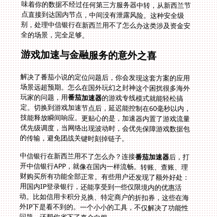
全的场景，完全足够。
游戏加速与金融服务的意外之喜
解决了番茄小说的定位问题后，你会发现这套方案的应用
场景远超预期。怎么在国外玩幻之封神这个困扰很多海外
玩家的问题，用
番茄加速器
的游戏专线模式就能轻松搞
定。切换到游戏加速节点后，延迟能控制在60毫秒以内，
技能释放瞬间响应。更贴心的是，加速器内置了游戏流量
优先级调度，当网络出现波动时，会优先保障游戏数据包
的传输，避免团战关键时刻掉链子。
中信银行在新西兰用不了怎么办？连接
番茄加速器
后，打
开中信银行APP，就像在国内一样流畅。转账、查账、理
财购买所有功能全部正常。有些用户还发现了额外好处：
用国内IP登录银行，还能享受到一些仅限境内的优惠活
动。比如信用卡积分兑换、特定商户的折扣券，这些在海
外IP下是看不到的。一个小小的工具，不仅解决了功能性
问题，还帮你省下了真金白银。