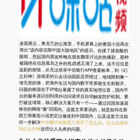
凌晨两点，奥克兰的公寓里，手机屏幕上的番茄小说再次
弹出"该内容仅限中国大陆地区"的提示。你揉了揉发酸的
眼睛，想起国内朋友昨晚在朋友圈里讨论的热播剧，那种
被隔绝在信息孤岛之外的焦虑感又涌了上来。这不仅仅是
追剧的烦恼，从无法登录中信银行APP查看账单，到《幻
之封神》游戏里的公会活动因延迟而错过，地域限制像一
堵无形的墙，把海外生活与国内数字世界硬生生割裂开。
问题的根源在于IP地址暴露了你的真实地理位置，国内平
台的服务器识别到境外访问请求后自动触发防护机制。要
打破这堵墙，核心解决方案只有一个——通过回国加速器
将你的网络"搬"回国内。这篇文章要说的，就是如何在新
西兰用番茄小说把定位修改到中国国内，以及这套方法如
何一并解决
中信银行在新西兰用不了怎么办
、
怎么在国外
玩幻之封神
这些让人头疼的问题。