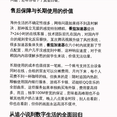
售后保障与长期使用的价值
海外生活的不确定性很多，网络问题如果得不到及时解
决，那种孤立无援的感觉特别糟糕。
番茄加速器
提供
7×24小时的在线客服，技术团队驻扎在国内，对国内平
台的规则变化反应极快。某次腾讯视频升级了风控系统，
很多加速器集体失效，
番茄加速器
在六小时内就更新了节
点配置，用户几乎没感觉到中断。这种响应速度，对于依
赖国内内容缓解乡愁的留学生来说，价值无法估量。
长期使用的成本也值得算一笔账。一个账号支持五台设备
同时在线，合租的室友可以分摊费用。月均下来，每个人
花费不到一杯咖啡的钱。但换来的是：随时追国内热剧、
顺畅使用国内银行服务、游戏不卡顿、还能听QQ音乐的
全部曲库。这些服务如果单独购买海外版，费用要高得
多。而且，独享100M带宽的保证，意味着高峰期也不会
被其他用户挤占速度。晚上八点黄金时段，别人在看剧，
你也在看剧，但你的画面永远高清不缓冲。
从追小说到数字生活的全面回归