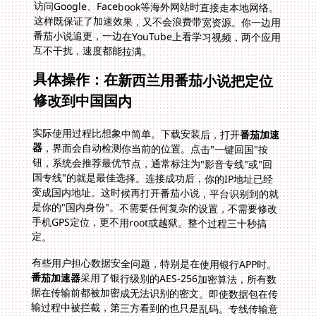
互不干扰，速度都能拉满。
具体操作：在新西兰用番茄小说把定位
修改到中国国内
实际使用过程比想象中简单。下载安装后，打开
番茄加速
器
，界面会自动检测你当前的位置。点击"一键回国"按
钮，系统会推荐最优节点，通常标注为"影音专线"或"回
国专线"的就是最佳选择。连接成功后，你的IP地址已经
变成国内地址。这时候再打开番茄小说，平台识别到的就
是你的"国内身份"。不需要任何复杂的设置，不需要修改
手机GPS定位，更不用root或越狱。整个过程三十秒搞
定。
有些用户担心数据安全问题，特别是在使用银行APP时。
番茄加速器
采用了银行级别的AES-256加密算法，所有数
据在传输前都被加密成无法识别的密文。即使数据包在传
输过程中被拦截，第三方看到的也只是乱码。专线传输意
味着你的数据不经过任何第三方服务器中转，从新西兰节
点直接到达国内节点，中间没有泄露风险。这种安全级
别，处理中信银行在新西兰用不了怎么办这类涉及资金安