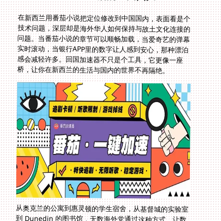
在新西兰用番茄小说把定位修改到中国国内，表面看是个
技术问题，深层却是海外华人如何保持与故土文化连接的
问题。当番茄小说的章节可以顺畅加载，当爱奇艺的弹幕
实时滚动，当银行APP里的数字让人感到安心，那种漂泊
感会减轻许多。回国加速器不只是个工具，它更像一座
桥，让你在新西兰的生活与国内的世界不再隔绝。
从奥克兰的公寓到惠灵顿的学生宿舍，从基督城的实验室
到 Dunedin 的图书馆，无数海外党通过这种方式，让数
字生活回归正常。中信银行在新西兰用不了怎么办？怎么
在国外玩幻之封神？这些曾经让人抓狂的问题，现在有了
标准答案。选择一个靠谱的回国加速器，就像选择一位靠
谱的朋友，它不需要你懂太多技术细节，只需要在每次打
开APP时，默默保证一切正常运行。这，或许就是技术最