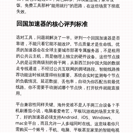
失效。
回国加速器的核心评判标准
选对工具，问题就解决了一半。评判一个回国加速器是否
靠谱，不能只看它能不能改IP。节点质量才是生命线。优
质的加速器会在全球主要城市部署专属服务器，不是租用
的公共云主机，而是物理上独立的硬件设备。这些节点接
入的是运营商级别的骨干网，从新西兰到中国大陆的数据
走专线通道，不经过公共互联网的拥堵路段。智能线路推
荐功能这时候就显得特别重要。系统会实时监测每个节点
的负载情况、延迟数据、丢包率，自动为你匹配当前最优
线路。你不需要手动测试哪个节点快，打开软件就能直接
用。
平台兼容性同样关键。海外党谁不是人手两三台设备？手
机刷番茄小说，电脑看爱奇艺，平板玩游戏的场景太常见
了。好的加速器必须支持Android、iOS、Windows、
mac全平台，而且允许一人多端同时在线。这意味着你只
需购买一个账号，手机、电脑、平板甚至家里的智能电视
都能共享，不用重复付费。有些留学生合租公寓，四五个
室友共用一条线路，各自设备互不干扰，这种灵活性在异