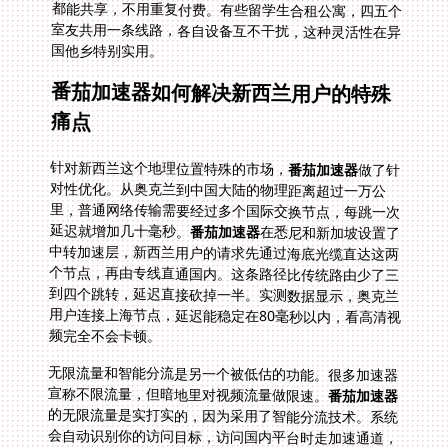
国他乡特别实用。
番茄加速器如何解决新西兰用户的特殊
痛点
针对新西兰这个地理位置特殊的市场，
番茄加速器
做了针
对性优化。从奥克兰到中国大陆的物理距离超过一万公
里，普通网络传输需要经过多个国际交换节点，每跳一次
延迟就增加几十毫秒。
番茄加速器
在悉尼和新加坡设置了
中转加速层，新西兰用户的请求先通过海底光缆直达这两
个节点，再由专线直通国内。这条路径比传统路由少了三
到四个跳转，延迟直接砍掉一半。实测数据显示，奥克兰
用户连接上海节点，延迟能稳定在80毫秒以内，看高清视
频完全不会卡顿。
无限流量和智能分流是另一个被低估的功能。很多加速器
宣称不限流量，但暗地里对视频流量做限速。
番茄加速器
的无限流量是实打实的，因为采用了智能分流技术。系统
会自动识别你的访问目标，访问国内平台时走加速通道，
访问Google、Facebook等海外网站时直接走本地网络。
这样既保证了加速效果，又不会浪费带宽资源。你一边用
番茄小说追更，一边在YouTube上看学习视频，两个应用