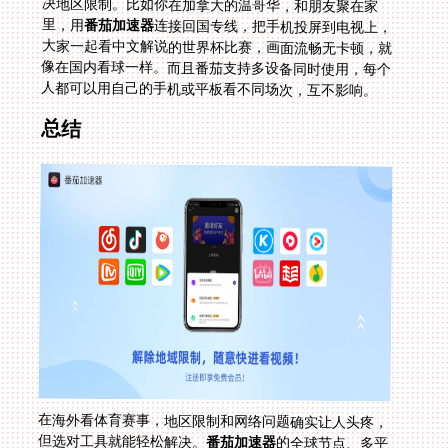
里，用
番茄加速器
连接回国专线，把手机投屏到电视上，
大家一起看中文解说的世界杯比赛，画面流畅无卡顿，就
像在国内看球一样。而且番茄支持多设备同时使用，每个
人都可以用自己的手机或平板看不同场次，互不影响。
总结
在海外看体育赛事，地区限制和网络问题确实让人头疼，
但选对工具就能轻松解决。
番茄加速器
的全球节点、多平
台支持、稳定无限流量、数据安全、售后保障等功能，正
好满足海外用户的需求。不管是看欧洲杯、NBA，还是即