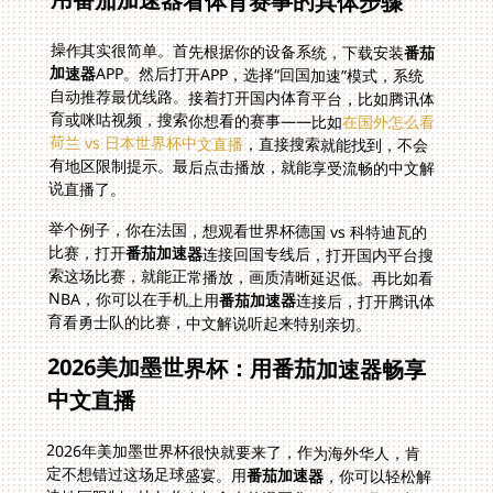
用番茄加速器看体育赛事的具体步骤
操作其实很简单。首先根据你的设备系统，下载安装
番茄
加速器
APP。然后打开APP，选择“回国加速”模式，系统
自动推荐最优线路。接着打开国内体育平台，比如腾讯体
育或咪咕视频，搜索你想看的赛事——比如
在国外怎么看
荷兰 vs 日本世界杯中文直播
，直接搜索就能找到，不会
有地区限制提示。最后点击播放，就能享受流畅的中文解
说直播了。
举个例子，你在法国，想观看世界杯德国 vs 科特迪瓦的
比赛，打开
番茄加速器
连接回国专线后，打开国内平台搜
索这场比赛，就能正常播放，画质清晰延迟低。再比如看
NBA，你可以在手机上用
番茄加速器
连接后，打开腾讯体
育看勇士队的比赛，中文解说听起来特别亲切。
2026美加墨世界杯：用番茄加速器畅享
中文直播
2026年美加墨世界杯很快就要来了，作为海外华人，肯
定不想错过这场足球盛宴。用
番茄加速器
，你可以轻松解
决地区限制。比如你在加拿大的温哥华，和朋友聚在家