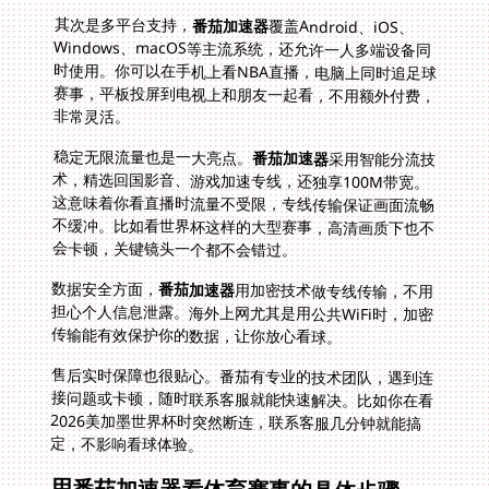
其次是多平台支持，
番茄加速器
覆盖Android、iOS、
Windows、macOS等主流系统，还允许一人多端设备同
时使用。你可以在手机上看NBA直播，电脑上同时追足球
赛事，平板投屏到电视上和朋友一起看，不用额外付费，
非常灵活。
稳定无限流量也是一大亮点。
番茄加速器
采用智能分流技
术，精选回国影音、游戏加速专线，还独享100M带宽。
这意味着你看直播时流量不受限，专线传输保证画面流畅
不缓冲。比如看世界杯这样的大型赛事，高清画质下也不
会卡顿，关键镜头一个都不会错过。
数据安全方面，
番茄加速器
用加密技术做专线传输，不用
担心个人信息泄露。海外上网尤其是用公共WiFi时，加密
传输能有效保护你的数据，让你放心看球。
售后实时保障也很贴心。番茄有专业的技术团队，遇到连
接问题或卡顿，随时联系客服就能快速解决。比如你在看
2026美加墨世界杯时突然断连，联系客服几分钟就能搞
定，不影响看球体验。