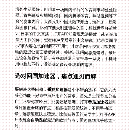
海外生活虽好，但想看一场国内平台的体育赛事却处处碰
壁。首先是版权地域限制，国内腾讯体育、咪咕视频等平
台的赛事内容，大多只对中国大陆IP开放，海外IP一登录
就会被拦截。比如在澳大利亚留学的你，想找世界杯荷兰
vs 日本的中文直播，打开APP却发现无法播放；或者在加
拿大工作的你，想看NBA季后赛的中文解说，结果页面显
示“该内容在您的地区不可用”。其次是网络卡顿，跨境传
输的延迟让画面断断续续，关键进球瞬间总是错过。最后
是设备兼容性问题，有些加速器只支持单一系统，手机能
用电脑却不行，没法满足多设备观看的需求。
选对回国加速器，痛点迎刃而解
要解决这些问题，
番茄加速器
是个不错的选择，它的六大
核心功能正好戳中海外用户的需求。首先是全球节点分布
广，不管你在欧洲、北美还是澳洲，打开
番茄加速器
就能
看到覆盖全球的节点，智能推荐最优线路，不用手动试
错，连接速度快且稳定。比如在英国的留学生，打开APP
后系统会自动匹配最近的欧洲节点，延迟低到几乎感觉不
到。