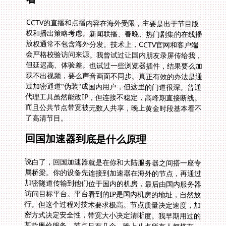
CCTV的直播和点播内容在海外受限，主要是出于节目版
权和播出策略考虑。新闻联播、春晚、热门剧集的在线播
放权通常不包含海外分发。技术上，CCTV官网和客户端
会严格校验访问来源。我曾试过让国内朋友录屏传给我，
但延迟高、体验差。也试过一些浏览器插件，结果要么加
载不出视频，要么声音画面不同步。真正有效的办法是通
过加密通道"伪装"成国内用户，但这里的门道很深。普通
代理工具虽然能改IP，但连接不稳定，高峰期直接断线。
而且公共节点带宽被无数人共享，晚上黄金时段基本看不
了高清节目。
回国加速器到底是什么原理
说白了，回国加速器就是在你和大陆服务器之间搭一座专
属桥梁。你的设备先连接到加速器在海外的节点，再通过
加密隧道传输到他们位于国内的机房，最后由国内服务器
访问目标平台。平台看到的IP是国内机房的地址，自然放
行。但这个过程对技术要求极高。节点质量决定速度，加
密方式决定安全性，带宽大小决定清晰度。我早期用过的
某款廉价服务，节点只有几个，晚上八点所有人都挤在一
起，延迟飙到300ms，视频卡成PPT。后来才明白，真正
靠谱的服务商需要在全球部署海量节点，让用户自动匹配