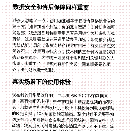
数据安全和售后保障同样重要
很多人忽略了一点：使用加速器等于把所有网络流量交给
第三方。如果加密不到位，你的账号密码、支付信息都可
能泄露。我选服务时特别看重是否采用银行级加密和专线
传输。这意味着数据在隧道里被多重加密，即使被拦截也
无法破解。另外，售后支持必须实时响应。有次我节点突
然连不上，凌晨两点找客服，技术团队三分钟内就帮我切
换到备用线路。这种响应速度对于追剧追到关键时刻的人
来说，太重要了。那些只有邮件支持、回复慢吞吞的服
务，出问题只能干瞪眼。
真实场景下的使用体验
现在我的日常是这样的：早上用iPad看CCTV的新闻直
播，画面清晰无卡顿；中午在电脑上刷西瓜视频的推荐列
表，加载速度和国内没区别；晚上手机投屏到电视看咪咕
的欧冠直播，1080p画质稳定输出。整个过程不需要手动
切换节点，加速器后台自动选择最优线路。因为支持一人
多端，我女朋友同时用她的设备追国产剧，互不干扰。流
量无限制让我不用担心看超清视频会超标。加密传输让我
在学校公共WiFi下也能安心使用。有一次节点维护，客服