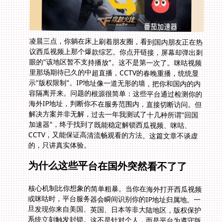
凌晨三点，你躺在床上刷着朋友圈，看到国内朋友正在热
议西瓜视频上那个爆款综艺。你点开链接，屏幕却弹出刺
眼的"该地区暂不支持播放"。这不是第一次了。咪咕视频
里那场期待已久的中超直播，CCTV的春晚重播，统统显
示"版权限制"。IP地址像一道无形的墙，把你和国内的内
容隔离开来。问题的根源很简单：这些平台通过检测你的
海外IP地址，判断你不在服务范围内，直接切断访问。但
解决方案并非无解，过去一年我测试了十几种所谓"回国
加速器"，终于找到了既能稳定解锁西瓜视频、咪咕、
CCTV，又能保证高清流畅观看的方法。这篇文章不谈虚
的，只讲真实体验。
为什么这些平台在国外突然看不了了
核心机制比你想象的简单粗暴。当你在海外打开西瓜视频
或咪咕时，平台服务器会瞬间识别你的IP地址归属地。一
旦发现你来自美国、英国、日本等非大陆地区，版权保护
系统立刻触发封锁。这不是针对个人，而是平台为遵守版
权方地域授权协议必须执行的策略。CCTV的视频内容同
样受限于播出权范围，海外IP直接被列入黑名单。更烦的
是，有些平台甚至能检测到你是否使用了普通代理，直接
封杀节点。这意味着免费VPN或者不靠谱的小众加速器根
本行不通，它们要么节点IP早已被标记，要么带宽窄到连