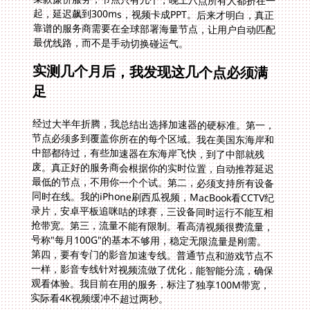
最优线路，而不是手动切换碰运气。
实测几个月后，我发现这几个点必须满
足
经过大半年折腾，我总结出选择加速器的硬标准。第一，
节点必须多到覆盖你所在的每个区域。我在美国东海岸和
中部都待过，有些加速器在东海岸飞快，到了中部就残
废。真正好的服务商会根据你的实时位置，自动推荐延迟
最低的节点，不用你一个个试。第二，必须支持所有设备
同时在线。我的iPhone刷西瓜视频，MacBook看CCTV纪
录片，安卓平板追咪咕的球赛，三设备同时运行不能互相
抢带宽。第三，流量不能有限制。看高清视频很费流量，
号称"每月100G"的基本不够用，稳定无限流量是刚需。
第四，要有专门的影音加速专线。普通节点和游戏节点不
一样，影音专线针对视频流做了优化，能智能分流，确保
观看体验。我目前在用的服务，标注了独享100M带宽，
实际看4K视频缓冲不超过两秒。