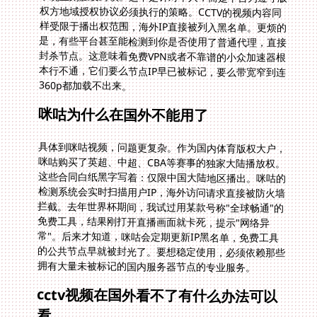
360p都加载不出来。
咪咕为什么在国外不能用了
具体到咪咕视频，问题更复杂。作为国内体育版权大户，
咪咕购买了英超、中超、CBA等赛事的独家大陆播放权。
这些合同白纸黑字写着：仅限中国大陆地区播出。咪咕的
检测系统会实时扫描用户IP，海外访问请求直接被防火墙
拦截。去年世界杯期间，我试过用某款号称"全球畅通"的
免费工具，结果刚打开直播画面就卡死，提示"网络异
常"。后来才知道，咪咕会定期更新IP黑名单，免费工具
的公共节点早就被封光了。要想稳定使用，必须依赖那些
拥有大量未被标记的国内服务器节点的专业服务。
cctv视频在国外看不了有什么办法可以
看