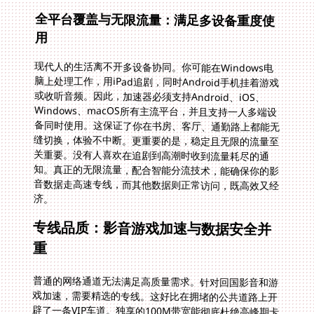
全平台覆盖与无限流量：满足多设备重度使
用
现代人的生活离不开多设备协同。你可能在Windows电
脑上处理工作，用iPad追剧，同时Android手机挂着游戏
或收听音频。因此，加速器必须支持Android、iOS、
Windows、macOS所有主流平台，并且支持一人多端设
备同时使用。这保证了你在书房、客厅、通勤路上都能无
缝切换，体验不中断。更重要的是，稳定且无限的流量至
关重要。没有人喜欢在追剧到高潮时收到流量耗尽的通
知。真正的无限流量，配合智能分流技术，能确保你的影
音数据走高速专线，而其他数据则正常访问，既高效又经
济。
专线品质：影音游戏加速与数据安全并
重
普通的网络通道无法满足高质量需求。针对回国影音和游
戏加速，需要精选的专线。这好比在拥堵的公共道路上开
辟了一条VIP车道。独享的100M带宽能彻底杜绝高峰期卡
顿，让你流畅观看蓝光画质的国内视频，或在《王者荣
耀》《原神》等国服游戏中获得与国内玩家同等的低延迟
体验，告别技能放不出的尴尬。与此同时，数据安全绝不
可忽视。所有的传输都应经过高强度加密，通过专线进
行，确保你的登录信息、观看记录乃至金融操作指令不会