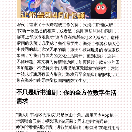
深夜，结束了一天课程或工作的你，只想打开“懒人听
书”听一段熟悉的相声，或者追一集刚更新的热门国剧，
屏幕上却冰冷地提示“该内容在您所在地区无版权”。这种
瞬间的失落，几乎成了每个留学生、海外工作者和华人心
中共同的刺。这堵无形的墙，源于互联网服务的地理版权
限制，将我们与国内的文化生活隔开。但别担心，这并非
无解难题。本文将为你清晰拆解，如何通过一款专业的回
国加速器，不仅解决“懒人听书地区无版权”的困扰，更能
一站式打通所有国内影音、游戏乃至金融应用的限制，让
你在海外也能无缝衔接国内的数字生活。
不只是听书追剧：你的全方位数字生活
需求
“懒人听书地区无版权”只是冰山一角。想用国内App抢一
张演唱会门票，却发现IP被屏蔽；周末想用“海通证
券”APP看看A股行情、进行简单操作，却弹出“在老挝用海
通证券有地区限制怎么办”的报错窗口，让人措手不及。
又或者，作为时尚爱好者，想在“寺库”上购买只限国内配