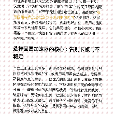
送的限量单品，却苦于无法通过定位验证，四处搜索“
在
德国用寺库怎么把定位修改到中国国内
”这类问题。这些
场景背后，是游戏延迟过高、视频无限加载、应用功能阉
割等一系列连锁反应。它们共同指向一个核心需求：我们
需要一个稳定、快速且安全的通道，将自己的网络身
份“带回”国内。
选择回国加速器的核心：告别卡顿与不
稳定
市面上加速工具繁多，但许多体验糟糕。你可能遇到过线
路拥挤时视频变成PPT，或者用着用着突然断连，需要手
动切换节点的麻烦。一款优秀的回国加速器，其价值首先
体现在连接的智能与稳定上。它应该拥有广泛的全球节点
分布，并能根据你的实时网络状况，智能推荐最优线路。
这意味着，无论你在北美、欧洲还是东南亚，软件都能自
动为你匹配延迟最低、速度最快的回国通道，无需你手动
折腾。这种丝滑的体验，是畅享国内4K超清影视、进行
低延迟游戏对战的基础。