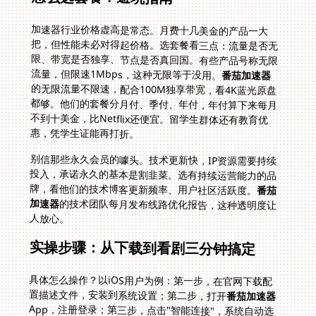
加速器行业价格虚高是常态。月费十几美金的产品一大
把，但性能未必对得起价格。选套餐看三点：流量是否无
限、带宽是否独享、节点是否真回国。有些产品号称无限
流量，但限速1Mbps，这种无限等于没用。
番茄加速器
的无限流量不限速，配合100M独享带宽，看4K蓝光原盘
都够。他们的套餐分月付、季付、年付，年付算下来每月
不到十美金，比Netflix还便宜。留学生群体还有教育优
惠，凭学生证能再打折。
别信那些永久会员的噱头。技术更新快，IP资源需要持续
投入，承诺永久的基本是割韭菜。选有持续运营能力的品
牌，看他们的技术博客更新频率、用户社区活跃度。
番茄
加速器
的技术团队每月发布线路优化报告，这种透明度让
人放心。
实操步骤：从下载到看剧三分钟搞定
具体怎么操作？以iOS用户为例：第一步，在官网下载配
置描述文件，安装到系统设置；第二步，打开
番茄加速器
App，注册登录；第三步，点击"智能连接"，系统自动选
最优节点；第四步，打开优酷App，登录你的VIP账号，
限制提示消失。全程不超过三分钟。Android用户更简
单，Google Play搜不到就直接官网下载APK安装。
Windows和mac用户有独立客户端，界面跟国内视频平