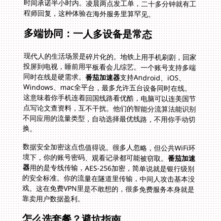
程师回复，这种体验在海外服务里算罕见。
多端协同：一人多设备是常态
现代人的生活场景是碎片化的。地铁上用手机刷剧，回家
投屏到电视，睡前用平板看会儿综艺。一个账号支持多端
同时在线是硬需求。
番茄加速器
支持Android、iOS、
Windows、mac全平台，最多允许五台设备同时在线。
这意味着你手机连着回国线路看优酷，电脑可以连美国节
点写论文查资料，互不干扰。他们的智能分流算法能识别
不同应用的流量类型，自动选择最优线路，不用你手动切
换。
数据安全加密这点也值得说。很多人忽略，但公共WiFi环
境下，你的账号密码、观看记录都可能被窃取。
番茄加速
器
用的是专线传输，AES-256加密，简单说就是银行级别
的安全标准。你的流量在隧道里传输，中间人攻击基本没
戏。这在免费VPN里是不敢想的，很多免费服务本身就是
靠卖用户数据盈利。
怎么选套餐？避坑指南